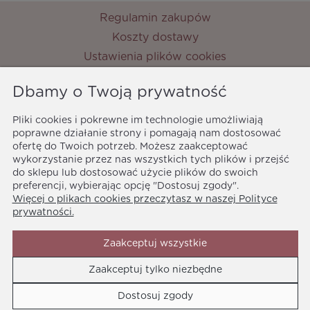
Regulamin zakupów
Koszty dostawy
Ustawienia plików cookies
Zwroty i reklamacje
Dbamy o Twoją prywatność
Metody płatności
Ochrona danych osobowych
Pliki cookies i pokrewne im technologie umożliwiają
Polityka prywatności
poprawne działanie strony i pomagają nam dostosować
ofertę do Twoich potrzeb. Możesz zaakceptować
MyPrincess
wykorzystanie przez nas wszystkich tych plików i przejść
ul. Nocznickiego 33
do sklepu lub dostosować użycie plików do swoich
01-918 Warszawa
preferencji, wybierając opcję "Dostosuj zgody".
Więcej o plikach cookies przeczytasz w naszej Polityce
biuro@myprincess.pl
prywatności.
Zaakceptuj wszystkie
Zaakceptuj tylko niezbędne
Media społecznościowe
Dostosuj zgody