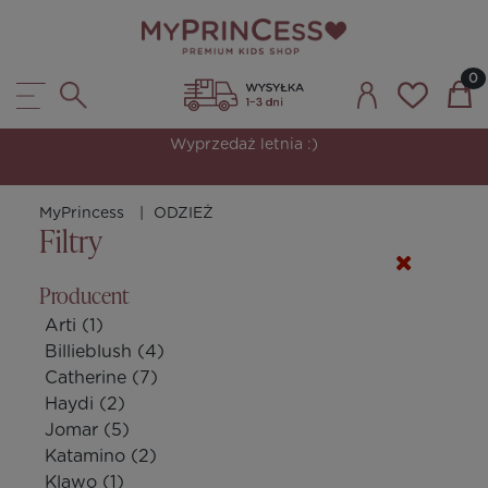
Bestsellerowe modele w świetnych cenach.
MyPrincess
ODZIEŻ
Filtry
Producent
Arti
(1)
Billieblush
(4)
Catherine
(7)
Haydi
(2)
Jomar
(5)
Katamino
(2)
Klawo
(1)