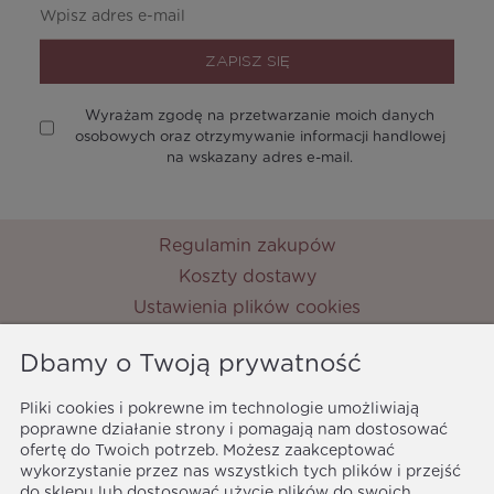
ZAPISZ SIĘ
Wyrażam zgodę na przetwarzanie moich danych
osobowych oraz otrzymywanie informacji handlowej
na wskazany adres e-mail.
Regulamin zakupów
Koszty dostawy
Ustawienia plików cookies
Zwroty i reklamacje
Dbamy o Twoją prywatność
Metody płatności
Ochrona danych osobowych
Pliki cookies i pokrewne im technologie umożliwiają
poprawne działanie strony i pomagają nam dostosować
Polityka prywatności
ofertę do Twoich potrzeb. Możesz zaakceptować
MyPrincess
wykorzystanie przez nas wszystkich tych plików i przejść
ul. Nocznickiego 33
do sklepu lub dostosować użycie plików do swoich