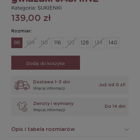
Kategoria:
SUKIENKI
139,00 zł
Rozmiar:
98
104
110
116
122
128
134
140
Dodaj do koszyka
Dostawa 1–3 dni
Już od 0 zł!
Więcej informacji
Zwroty i wymiany
Do 14 dni
Więcej informacji
Opis i tabela rozmiarów