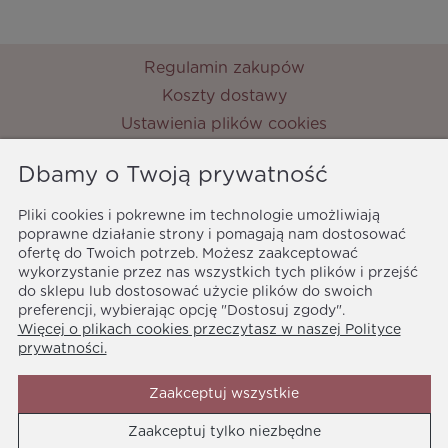
Regulamin zakupów
Koszty dostawy
Ustawienia plików cookies
Zwroty i reklamacje
Dbamy o Twoją prywatność
Metody płatności
Ochrona danych osobowych
Pliki cookies i pokrewne im technologie umożliwiają
Polityka prywatności
poprawne działanie strony i pomagają nam dostosować
ofertę do Twoich potrzeb. Możesz zaakceptować
MyPrincess
wykorzystanie przez nas wszystkich tych plików i przejść
ul. Nocznickiego 33
do sklepu lub dostosować użycie plików do swoich
01-918 Warszawa
preferencji, wybierając opcję "Dostosuj zgody".
Więcej o plikach cookies przeczytasz w naszej Polityce
biuro@myprincess.pl
prywatności.
Zaakceptuj wszystkie
Zaakceptuj tylko niezbędne
Media społecznościowe