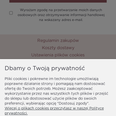
Wyrażam zgodę na przetwarzanie moich danych
osobowych oraz otrzymywanie informacji handlowej
na wskazany adres e-mail.
Regulamin zakupów
Koszty dostawy
Ustawienia plików cookies
Zwroty i reklamacje
Dbamy o Twoją prywatność
Metody płatności
Ochrona danych osobowych
Pliki cookies i pokrewne im technologie umożliwiają
poprawne działanie strony i pomagają nam dostosować
Polityka prywatności
ofertę do Twoich potrzeb. Możesz zaakceptować
MyPrincess
wykorzystanie przez nas wszystkich tych plików i przejść
ul. Nocznickiego 33
do sklepu lub dostosować użycie plików do swoich
01-918 Warszawa
preferencji, wybierając opcję "Dostosuj zgody".
Więcej o plikach cookies przeczytasz w naszej Polityce
biuro@myprincess.pl
prywatności.