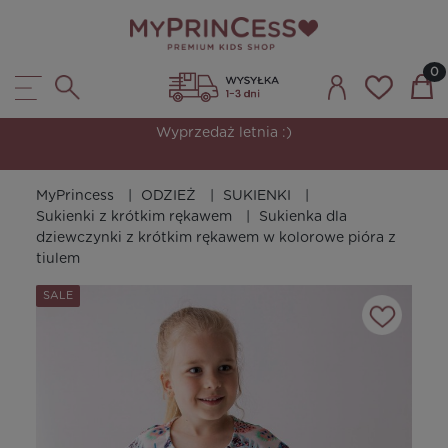
Wyprzedaż letnia :)
MyPrincess
ODZIEŻ
SUKIENKI
Sukienki z krótkim rękawem
Sukienka dla
dziewczynki z krótkim rękawem w kolorowe pióra z
tiulem
SALE