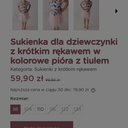
Sukienka dla dziewczynki
z krótkim rękawem w
kolorowe pióra z tiulem
Kategoria:
Sukienki z krótkim rękawem
59,90 zł
99,90 zł
Najniższa cena w ciągu 30 dni:
79,90 zł
Rozmiar:
98
104
110
116
122
134