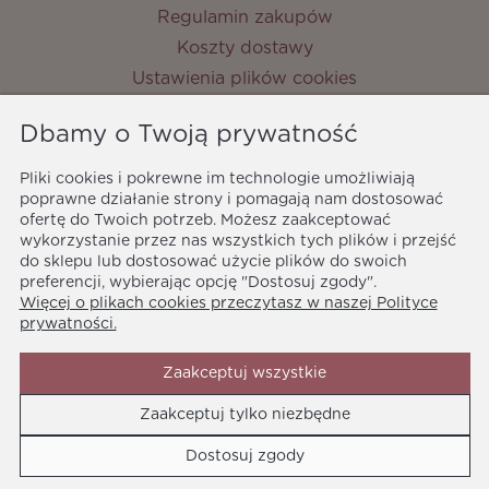
Regulamin zakupów
Koszty dostawy
Ustawienia plików cookies
Zwroty i reklamacje
Dbamy o Twoją prywatność
Metody płatności
Ochrona danych osobowych
Pliki cookies i pokrewne im technologie umożliwiają
poprawne działanie strony i pomagają nam dostosować
Polityka prywatności
ofertę do Twoich potrzeb. Możesz zaakceptować
MyPrincess
wykorzystanie przez nas wszystkich tych plików i przejść
ul. Nocznickiego 33
do sklepu lub dostosować użycie plików do swoich
01-918 Warszawa
preferencji, wybierając opcję "Dostosuj zgody".
Więcej o plikach cookies przeczytasz w naszej Polityce
biuro@myprincess.pl
prywatności.
Zaakceptuj wszystkie
Zaakceptuj tylko niezbędne
Media społecznościowe
Dostosuj zgody