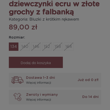
dziewczynki ecru w złote
grochy z falbanką
Kategoria:
Bluzki z krótkim rękawem
89,00 zł
Rozmiar:
134
140
146
152
158
164
Dodaj do koszyka
Dostawa 1–3 dni
Już od 0 zł!
Więcej informacji
Zwroty i wymiany
Do 14 dni
Więcej informacji