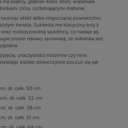
 ma piękny, głęboki kolor, który wspaniale
obinkami złota, ozdabiającymi materiał.
, tworząc efekt lekko migoczącej powierzchni,
ażdym świetle. Sukienka ma klasyczny krój z
 U oraz rozkloszowaną spódnicą, co nadaje jej
gie proste rękawy sprawiają, że sukienka jest
wygodna.
zyjęcia, uroczystości rodzinne czy inne
walając każdej dziewczynce poczuć się jak
m, dł. całk. 50 cm
cm, dł. całk. 52 cm
cm, dł. całk. 58 cm
m, dł. całk. 61 cm
cm, dł. całk. 64 cm