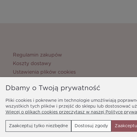
Regulamin zakupów
Koszty dostawy
Ustawienia plików cookies
Zwroty i reklamacje
Dbamy o Twoją prywatność
Metody płatności
Ochrona danych osobowych
Pliki cookies i pokrewne im technologie umożliwiają popraw
Polityka prywatności
wszystkich tych plików i przejść do sklepu lub dostosować uż
Więcej o plikach cookies przeczytasz w naszej Polityce prywa
Zaakceptuj tylko niezbędne
Dostosuj zgody
Zaakceptu