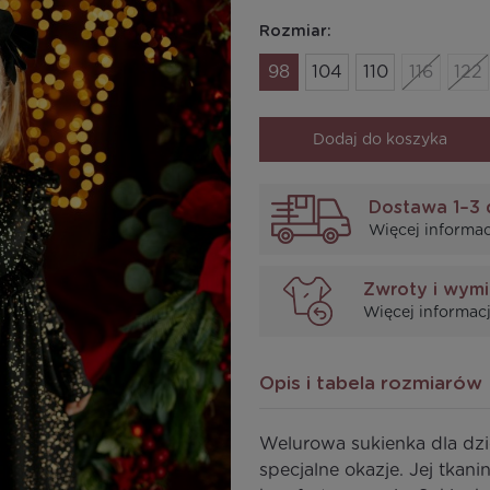
Rozmiar:
98
104
110
116
122
Dodaj do koszyka
Dostawa 1–3 
Więcej informac
Zwroty i wym
Więcej informacj
Opis i tabela rozmiarów
Welurowa sukienka dla dzi
specjalne okazje. Jej tkan