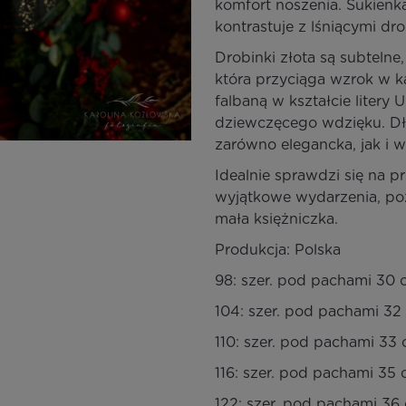
komfort noszenia. Sukienka
kontrastuje z lśniącymi dr
Drobinki złota są subtelne
która przyciąga wzrok w k
falbaną w kształcie litery
dziewczęcego wdzięku. Dłu
zarówno elegancka, jak i 
Idealnie sprawdzi się na pr
wyjątkowe wydarzenia, poz
mała księżniczka.
Produkcja: Polska
98: szer. pod pachami 30 c
104: szer. pod pachami 32 
110: szer. pod pachami 33 
116: szer. pod pachami 35 c
122: szer. pod pachami 36 