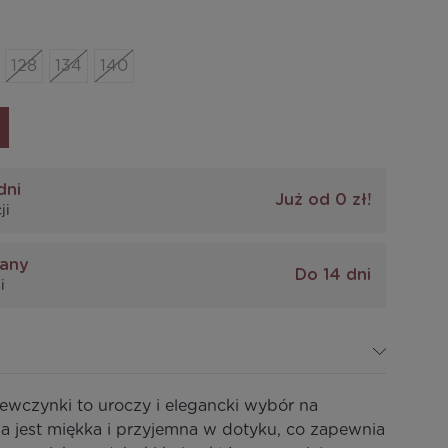
128
134
140
dni
Już od 0 zł!
ji
iany
Do 14 dni
i
ewczynki to uroczy i elegancki wybór na
ina jest miękka i przyjemna w dotyku, co zapewnia