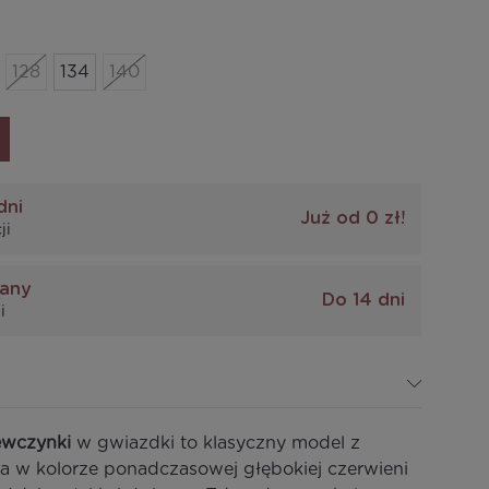
128
134
140
dni
Już od 0 zł!
ji
iany
Do 14 dni
i
ewczynki
w gwiazdki to klasyczny model z
cja w kolorze ponadczasowej głębokiej czerwieni