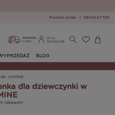
Produkt polski
|
NEWSLETTER
Zarejestruj się
Zaloguj się
WYPRZEDAŻ
BLOG
azdki JASMINE
nka dla dziewczynki w
MINE
gim rękawem