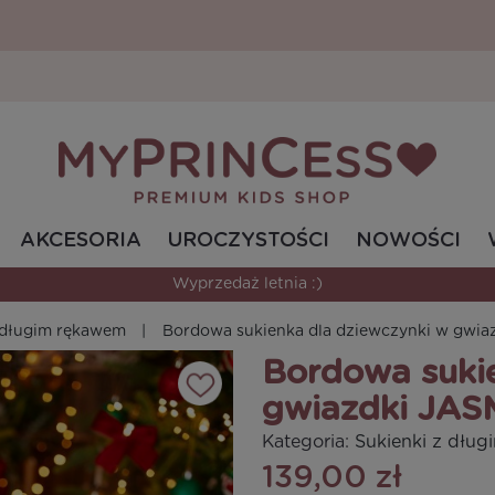
AKCESORIA
UROCZYSTOŚCI
NOWOŚCI
Wyprzedaż letnia :)
z długim rękawem
Bordowa sukienka dla dziewczynki w gwi
Bordowa sukie
gwiazdki JAS
Kategoria:
Sukienki z dłu
139,00 zł