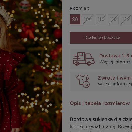
Rozmiar:
98
104
110
116
122
Dodaj do koszyka
Dostawa 1–3 
Więcej informac
Zwroty i wym
Więcej informacj
Opis i tabela rozmiarów
Bordowa sukienka dla dzi
kolekcji świątecznej. Krea