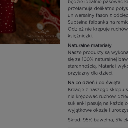
będzie idealnie pasować k
przełamują delikatne poły
uniwersalny fason z odcięc
Subtelna falbanka na rami
Odzież nie krępuje ruchów
księżniczki.
Naturalne materiały
Nasze produkty są wykonan
się ze 100% naturalnej ba
starannością. Materiał wyk
przyjazny dla dzieci.
Na co dzień i od święta
Kreacje z naszego sklepu 
nie krępować ruchów dziec
sukienki pasują na każdą o
wyjątkowe okazje i uroczys
Skład: 95% bawełna, 5% el