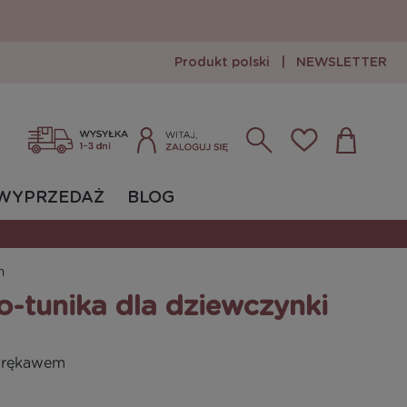
Produkt polski
|
NEWSLETTER
Zarejestruj się
Zaloguj się
WYPRZEDAŻ
BLOG
em
-tunika dla dziewczynki
m rękawem