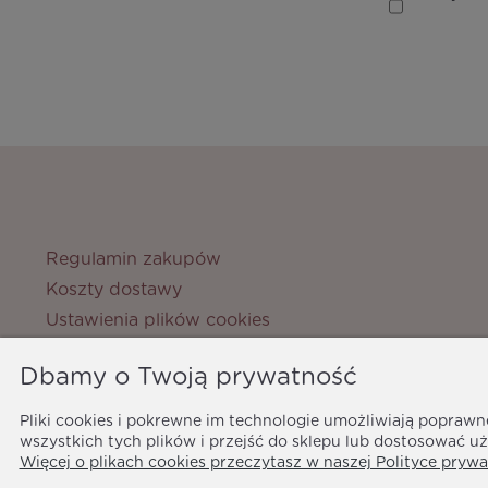
Regulamin zakupów
Koszty dostawy
Ustawienia plików cookies
Zwroty i reklamacje
Dbamy o Twoją prywatność
Metody płatności
Ochrona danych osobowych
Pliki cookies i pokrewne im technologie umożliwiają popraw
Polityka prywatności
wszystkich tych plików i przejść do sklepu lub dostosować uż
Więcej o plikach cookies przeczytasz w naszej Polityce prywa