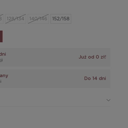
8
128/134
140/146
152/158
dni
Już od 0 zł!
ji
iany
Do 14 dni
i