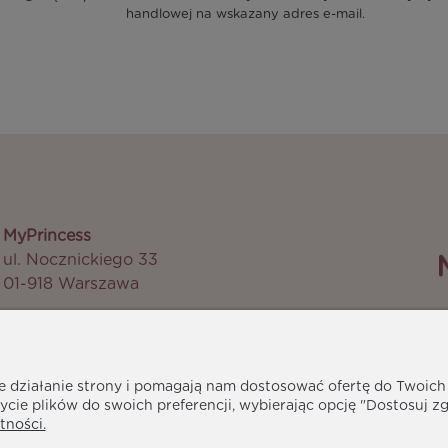
handlowej na wskazany adres e-mail.
MyPrincess
ul. Nocznickiego 33
01-918 Warszawa
M
biuro@myprincess.pl
ne działanie strony i pomagają nam dostosować ofertę do Twoic
ycie plików do swoich preferencji, wybierając opcję "Dostosuj z
tności.