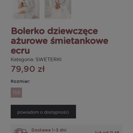
Bolerko dziewczęce
ażurowe śmietankowe
ecru
Kategoria:
SWETERKI
79,90 zł
Rozmiar:
158
powiadom o dostępności
Dostawa 1–3 dni
Już od 0 zł!