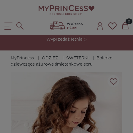
Wyprzedaż letnia :)
MyPrincess
ODZIEŻ
SWETERKI
Bolerko
dziewczęce ażurowe śmietankowe ecru