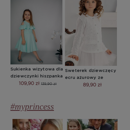
Sukienka wizytowa dla 
Sweterek dziewczęcy 
dziewczynki hiszpanka 
ecru ażurowy ze 
miętowa
109,90 zł
139,90 zł
srebrnymi guziczkami
89,90 zł
#myprincess