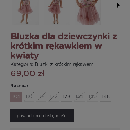
Bluzka dla dziewczynki z
krótkim rękawkiem w
kwiaty
Kategoria:
Bluzki z krótkim rękawem
69,00 zł
Rozmiar:
104
110
116
122
128
134
140
146
powiadom o dostępności