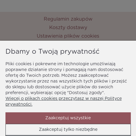
Regulamin zakupów
Koszty dostawy
Ustawienia plików cookies
Zwroty i reklamacje
Dbamy o Twoją prywatność
Metody płatności
Ochrona danych osobowych
Pliki cookies i pokrewne im technologie umożliwiają
poprawne działanie strony i pomagają nam dostosować
Polityka prywatności
ofertę do Twoich potrzeb. Możesz zaakceptować
MyPrincess
wykorzystanie przez nas wszystkich tych plików i przejść
ul. Nocznickiego 33
do sklepu lub dostosować użycie plików do swoich
01-918 Warszawa
preferencji, wybierając opcję "Dostosuj zgody".
Więcej o plikach cookies przeczytasz w naszej Polityce
biuro@myprincess.pl
prywatności.
Zaakceptuj wszystkie
Zaakceptuj tylko niezbędne
Media społecznościowe