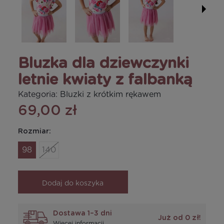
Bluzka dla dziewczynki
letnie kwiaty z falbanką
Kategoria:
Bluzki z krótkim rękawem
69,00 zł
Rozmiar:
98
140
Dodaj do koszyka
Dostawa 1–3 dni
Już od 0 zł!
Więcej informacji