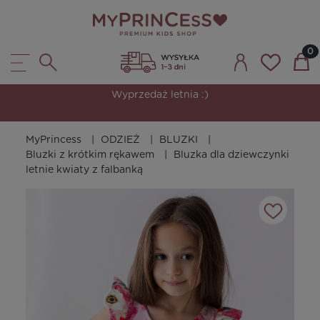
Wyprzedaż letnia :)
MyPrincess
ODZIEŻ
BLUZKI
Bluzki z krótkim rękawem
Bluzka dla dziewczynki
letnie kwiaty z falbanką