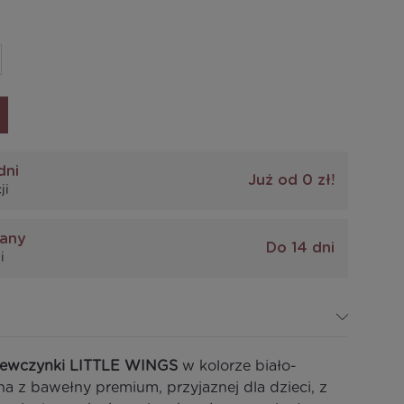
dni
Już od 0 zł!
ji
iany
Do 14 dni
i
ziewczynki LITTLE WINGS
w kolorze biało-
 z bawełny premium, przyjaznej dla dzieci, z