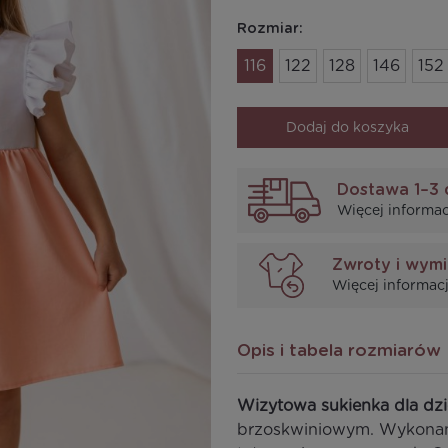
Rozmiar:
116
122
128
146
152
Dodaj do koszyka
Dostawa 1–3 
Więcej informac
Zwroty i wym
Więcej informacj
Opis i tabela rozmiarów
Wizytowa sukienka dla d
brzoskwiniowym. Wykonana