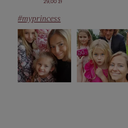
29,00 zł
#myprincess