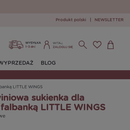
Produkt polski
|
NEWSLETTER
Zarejestruj się
Zaloguj się
WYPRZEDAŻ
BLOG
falbanką LITTLE WINGS
iniowa sukienka dla
z falbanką LITTLE WINGS
owe