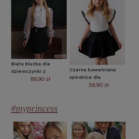
Biała bluzka dla 
Czarna bawełniana 
dziewczynki z 
spódnica dla 
tiulowym rękawem w 
89,90 zł
dziewczynki z falbanką
59,90 zł
grochy
#myprincess