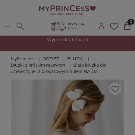
Wyprzedaż letnia :)
MyPrincess
ODZIEŻ
BLUZKI
Bluzki z krótkim rękawem
Biała bluzka dla
dziewczynki z brokatowym tiulem NADIA