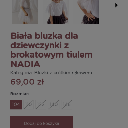
Biała bluzka dla
dziewczynki z
brokatowym tiulem
NADIA
Kategoria:
Bluzki z krótkim rękawem
69,00 zł
Rozmiar:
104
110
122
140
146
Dodaj do koszyka