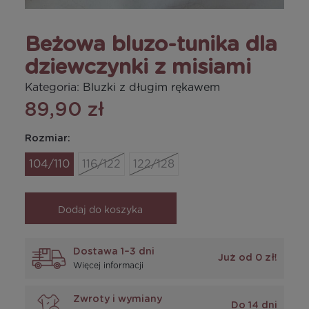
Beżowa bluzo-tunika dla
dziewczynki z misiami
Kategoria:
Bluzki z długim rękawem
89,90 zł
Rozmiar:
104/110
116/122
122/128
Dodaj do koszyka
Dostawa 1–3 dni
Już od 0 zł!
Więcej informacji
Zwroty i wymiany
Do 14 dni