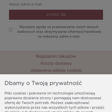
ZAPISZ SIĘ
Wyrażam zgodę na przetwarzanie moich danych
osobowych oraz otrzymywanie informacji handlowej
na wskazany adres e-mail.
Regulamin zakupów
Koszty dostawy
Ustawienia plików cookies
Zwroty i reklamacje
Dbamy o Twoją prywatność
Metody płatności
Ochrona danych osobowych
Pliki cookies i pokrewne im technologie umożliwiają
poprawne działanie strony i pomagają nam dostosować
Polityka prywatności
ofertę do Twoich potrzeb. Możesz zaakceptować
MyPrincess
wykorzystanie przez nas wszystkich tych plików i przejść
ul. Nocznickiego 33