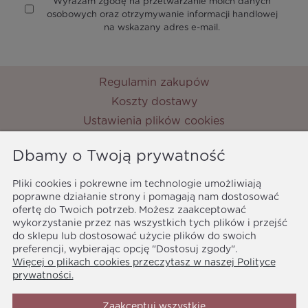
Wyrażam zgodę na przetwarzanie moich danych
osobowych oraz otrzymywanie informacji handlowej
na wskazany adres e-mail.
Regulamin zakupów
Koszty dostawy
Ustawienia plików cookies
Zwroty i reklamacje
Dbamy o Twoją prywatność
Metody płatności
Ochrona danych osobowych
Pliki cookies i pokrewne im technologie umożliwiają
Polityka prywatności
poprawne działanie strony i pomagają nam dostosować
ofertę do Twoich potrzeb. Możesz zaakceptować
MyPrincess
wykorzystanie przez nas wszystkich tych plików i przejść
ul. Nocznickiego 33
do sklepu lub dostosować użycie plików do swoich
01-918 Warszawa
preferencji, wybierając opcję "Dostosuj zgody".
Więcej o plikach cookies przeczytasz w naszej Polityce
biuro@myprincess.pl
prywatności.
Zaakceptuj wszystkie