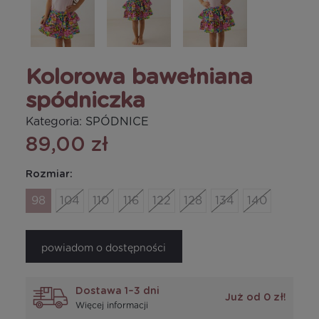
Kolorowa bawełniana
spódniczka
Kategoria:
SPÓDNICE
89,00 zł
Rozmiar:
98
104
110
116
122
128
134
140
powiadom o dostępności
Dostawa 1–3 dni
Już od 0 zł!
Więcej informacji