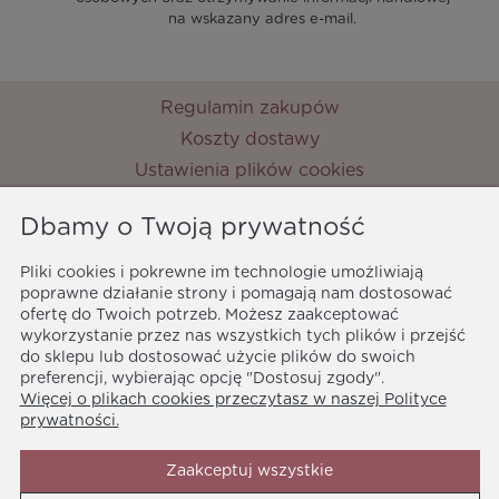
na wskazany adres e-mail.
Regulamin zakupów
Koszty dostawy
Ustawienia plików cookies
Zwroty i reklamacje
Dbamy o Twoją prywatność
Metody płatności
Ochrona danych osobowych
Pliki cookies i pokrewne im technologie umożliwiają
poprawne działanie strony i pomagają nam dostosować
Polityka prywatności
ofertę do Twoich potrzeb. Możesz zaakceptować
MyPrincess
wykorzystanie przez nas wszystkich tych plików i przejść
ul. Nocznickiego 33
do sklepu lub dostosować użycie plików do swoich
01-918 Warszawa
preferencji, wybierając opcję "Dostosuj zgody".
Więcej o plikach cookies przeczytasz w naszej Polityce
biuro@myprincess.pl
prywatności.
Zaakceptuj wszystkie