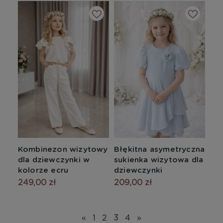
Kombinezon wizytowy
Błękitna asymetryczna
dla dziewczynki w
sukienka wizytowa dla
kolorze ecru
dziewczynki
249,00 zł
209,00 zł
«
1
2
3
4
»