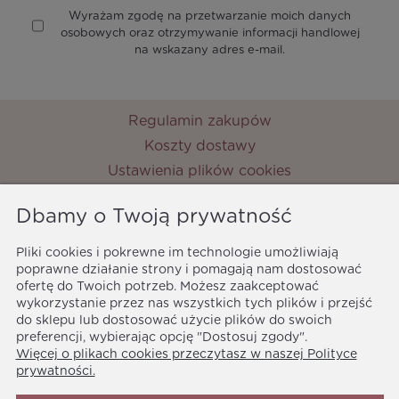
Wyrażam zgodę na przetwarzanie moich danych
osobowych oraz otrzymywanie informacji handlowej
na wskazany adres e-mail.
Regulamin zakupów
Koszty dostawy
Ustawienia plików cookies
Zwroty i reklamacje
Dbamy o Twoją prywatność
Metody płatności
Ochrona danych osobowych
Pliki cookies i pokrewne im technologie umożliwiają
poprawne działanie strony i pomagają nam dostosować
Polityka prywatności
ofertę do Twoich potrzeb. Możesz zaakceptować
MyPrincess
wykorzystanie przez nas wszystkich tych plików i przejść
ul. Nocznickiego 33
do sklepu lub dostosować użycie plików do swoich
01-918 Warszawa
preferencji, wybierając opcję "Dostosuj zgody".
Więcej o plikach cookies przeczytasz w naszej Polityce
biuro@myprincess.pl
prywatności.