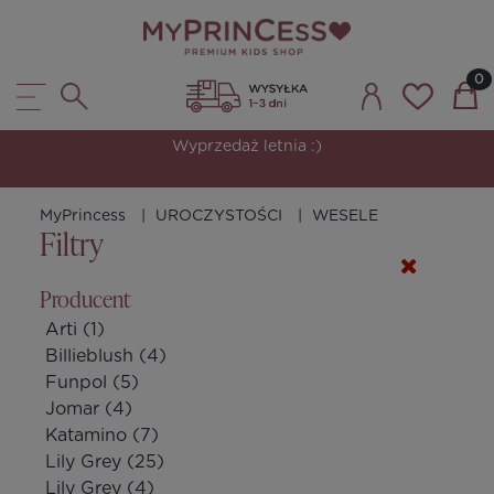
Bestsellerowe modele w świetnych cenach.
MyPrincess
UROCZYSTOŚCI
WESELE
Filtry
Producent
Arti
(1)
Billieblush
(4)
Funpol
(5)
Jomar
(4)
Katamino
(7)
Lily Grey
(25)
Lily Grey
(4)