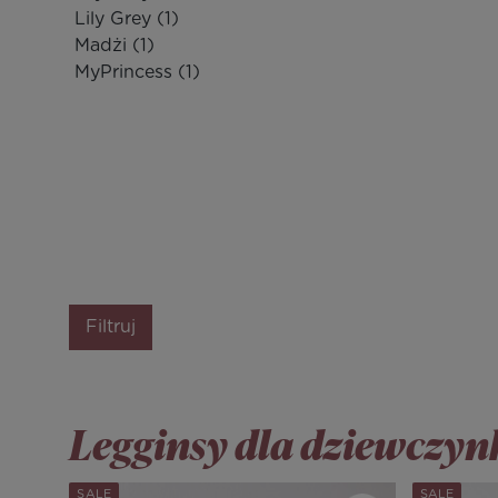
Lily Grey
(1)
Madżi
(1)
MyPrincess
(1)
Filtruj
Legginsy dla dziewczyn
SALE
SALE