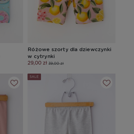
Różowe szorty dla dziewczynki
i
w cytrynki
29,00 zł
39,00 zł
SALE