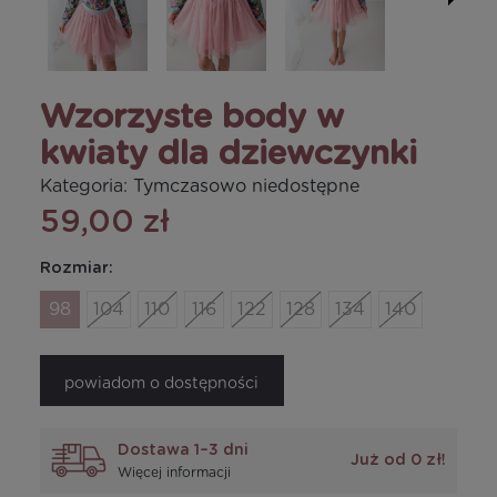
Wzorzyste body w
kwiaty dla dziewczynki
Kategoria:
Tymczasowo niedostępne
59,00 zł
Rozmiar:
98
104
110
116
122
128
134
140
powiadom o dostępności
Dostawa 1–3 dni
Już od 0 zł!
Więcej informacji