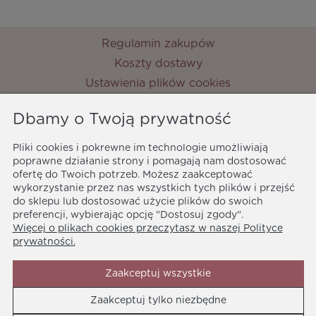
Regulamin zakupów
Koszty dostawy
Ustawienia plików cookies
Zwroty i reklamacje
Dbamy o Twoją prywatność
Metody płatności
Ochrona danych osobowych
Pliki cookies i pokrewne im technologie umożliwiają
poprawne działanie strony i pomagają nam dostosować
Polityka prywatności
ofertę do Twoich potrzeb. Możesz zaakceptować
MyPrincess
wykorzystanie przez nas wszystkich tych plików i przejść
ul. Nocznickiego 33
do sklepu lub dostosować użycie plików do swoich
01-918 Warszawa
preferencji, wybierając opcję "Dostosuj zgody".
Więcej o plikach cookies przeczytasz w naszej Polityce
biuro@myprincess.pl
prywatności.
Zaakceptuj wszystkie
Zaakceptuj tylko niezbędne
Media społecznościowe