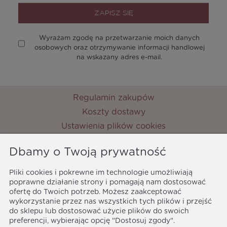
ZAPISZ SIĘ
Wyrażam zgodę na przetwarzanie moich danych
osobowych oraz otrzymywanie informacji handlowej
na wskazany adres e-mail.
Regulamin zakupów
Koszty dostawy
Ustawienia plików cookies
Zwroty i reklamacje
Dbamy o Twoją prywatność
Metody płatności
Ochrona danych osobowych
Pliki cookies i pokrewne im technologie umożliwiają
poprawne działanie strony i pomagają nam dostosować
Polityka prywatności
ofertę do Twoich potrzeb. Możesz zaakceptować
MyPrincess
wykorzystanie przez nas wszystkich tych plików i przejść
ul. Nocznickiego 33
do sklepu lub dostosować użycie plików do swoich
01-918 Warszawa
preferencji, wybierając opcję "Dostosuj zgody".