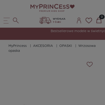
Bestsellerowe modele w świetnych cenach.
MyPrincess
AKCESORIA
OPASKI
Wrzosowa
opaska