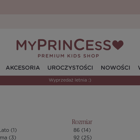
AKCESORIA
UROCZYSTOŚCI
NOWOŚCI
Bestsellerowe modele w świetnych cenach.
Rozmiar
Lato
(1)
86
(14)
ima
(3)
92
(25)