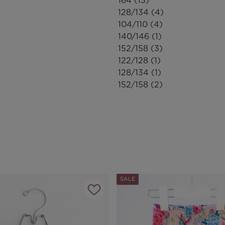
164
(13)
128/134
(4)
104/110
(4)
140/146
(1)
152/158
(3)
122/128
(1)
128/134
(1)
152/158
(2)
SALE