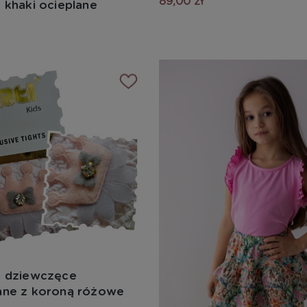
89,00 zł
 khaki ocieplane
y dziewczęce
ane z koroną różowe