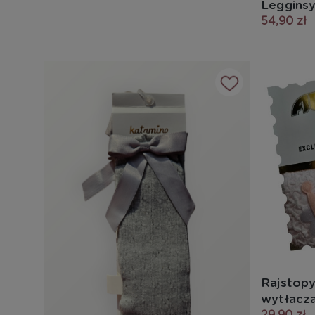
Legginsy
54,90 zł
Rajstop
wytłacz
29,90 zł