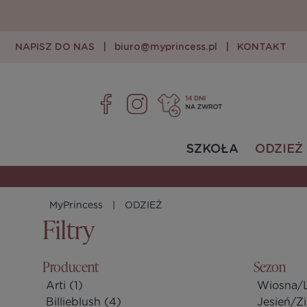
NAPISZ DO NAS
|
biuro@myprincess.pl
|
KONTAKT
SZKOŁA
ODZIEŻ
MyPrincess
ODZIEŻ
Filtry
Producent
Sezon
Arti
(1)
Wiosna/
Billieblush
(4)
Jesień/Z