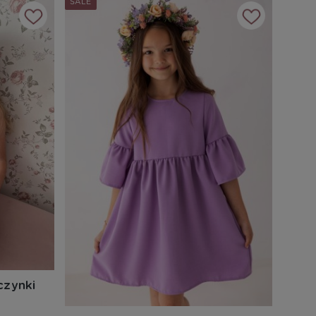
SALE
czynki