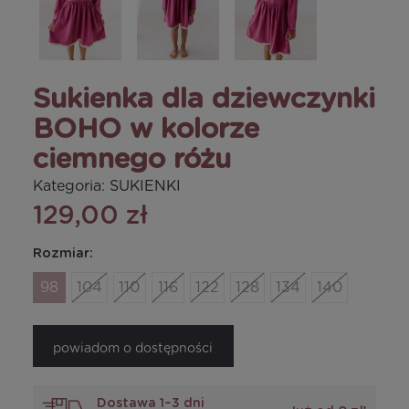
Sukienka dla dziewczynki
BOHO w kolorze
ciemnego różu
Kategoria:
SUKIENKI
129,00 zł
Rozmiar:
98
104
110
116
122
128
134
140
powiadom o dostępności
Dostawa 1–3 dni