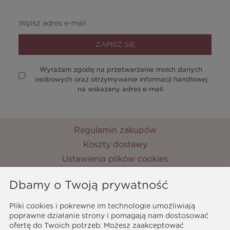
ZAPISZ SIĘ
Wyrażam zgodę na przetwarzanie moich danych
osobowych oraz otrzymywanie informacji handlowej
na wskazany adres e-mail.
Regulamin zakupów
Koszty dostawy
Ustawienia plików cookies
Zwroty i reklamacje
Dbamy o Twoją prywatność
Metody płatności
Ochrona danych osobowych
Pliki cookies i pokrewne im technologie umożliwiają
Polityka prywatności
poprawne działanie strony i pomagają nam dostosować
ofertę do Twoich potrzeb. Możesz zaakceptować
MyPrincess