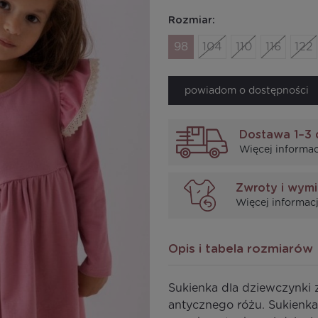
Rozmiar:
98
104
110
116
122
powiadom o dostępności
Dostawa 1–3 
Więcej informac
Zwroty i wym
Więcej informacj
Opis i tabela rozmiarów
Sukienka dla dziewczynki z
antycznego różu. Sukienk