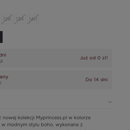
128
134
140
dni
Już od 0 zł!
ji
iany
Do 14 dni
i
 nowej kolekcji Myprincess.pl w kolorze
a w modnym stylu boho, wykonana z