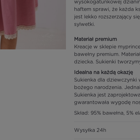
wysokogatunkowej dzianin
haftem sprawi, że każda ks
jest lekko rozszerzający si
sylwetki.
Materiał premium
Kreacje w sklepie myprin
bawełny premium. Materiał 
dziecka. Sukienki tworzymy
Idealna na każdą okazję
Sukienka dla dziewczynki 
bożego narodzenia. Jednak
Sukienka jest zaprojektow
gwarantowała wygodę nos
Skład: 95% bawełna, 5% el
Wysyłka 24h