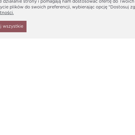
ne działanie strony i pomagają nam dostosować ofertę do Twoic
jest naprawdę wyjątkowa. 
ycie plików do swoich preferencji, wybierając opcję "Dostosuj z
poczuje się w niej napra
tności.
najwyższej jakości materia
rozszerzającym się dołem.
j wszystkie
Opinie o produkcie (2)