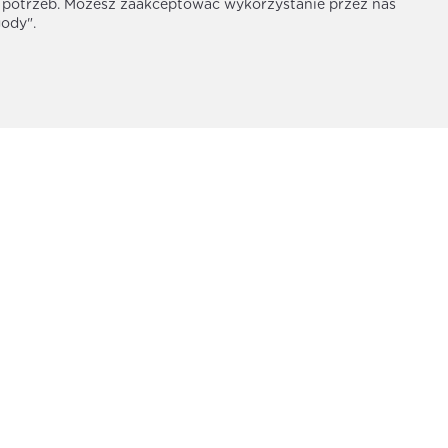
h potrzeb. Możesz zaakceptować wykorzystanie przez nas
Oryginalny wzór sprawi, że każda księżniczka
gody".
wdę wyjątkowo.
Odzież dziecięca
wykonana z
łów. Sukienka o prostym kroju z delikatnie