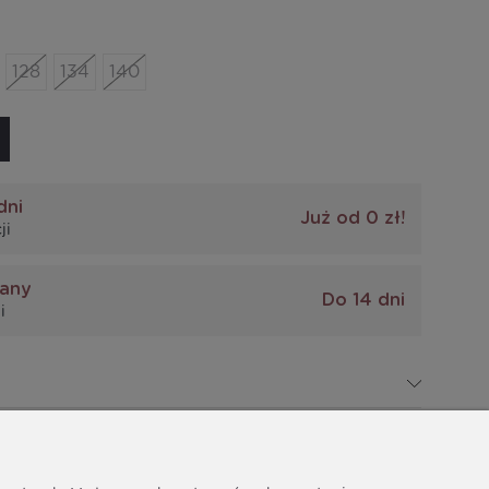
128
134
140
dni
Już od 0 zł!
ji
iany
Do 14 dni
i
la dziewczynki
z delikatną falbanką przy rękawie.
az piękne falbanki przy rękawach sprawiają, że