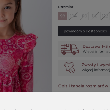
Rozmiar:
98
104
110
116
122
powiadom o dostępności
Dostawa 1–3 
Więcej informac
Zwroty i wym
Więcej informacj
Opis i tabela rozmiarów
Piękna różowa
sukienka d
Rozszerzający się fason or