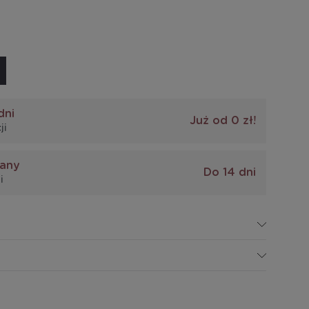
dni
Już od 0 zł!
ji
iany
Do 14 dni
i