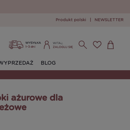
Produkt polski
|
NEWSLETTER
Zarejestruj się
Zaloguj się
WYPRZEDAŻ
BLOG
pki ażurowe dla
beżowe