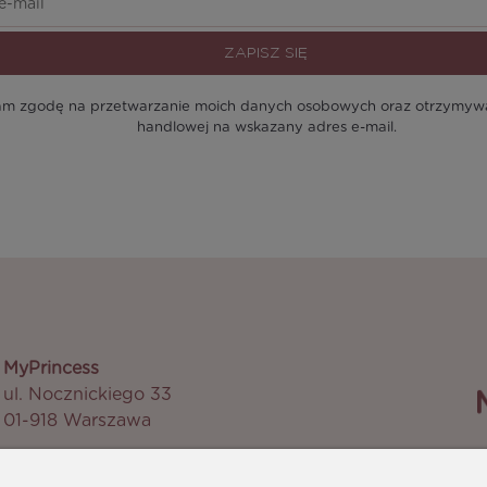
ZAPISZ SIĘ
m zgodę na przetwarzanie moich danych osobowych oraz otrzymywan
handlowej na wskazany adres e-mail.
MyPrincess
ul. Nocznickiego 33
01-918 Warszawa
M
biuro@myprincess.pl