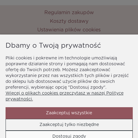
Regulamin zakupów
Koszty dostawy
Ustawienia plików cookies
Zwroty i reklamacje
Dbamy o Twoją prywatność
Metody płatności
Ochrona danych osobowych
Pliki cookies i pokrewne im technologie umożliwiają
Polityka prywatności
poprawne działanie strony i pomagają nam dostosować
ofertę do Twoich potrzeb. Możesz zaakceptować
MyPrincess
wykorzystanie przez nas wszystkich tych plików i przejść
ul. Nocznickiego 33
do sklepu lub dostosować użycie plików do swoich
01-918 Warszawa
preferencji, wybierając opcję "Dostosuj zgody".
Więcej o plikach cookies przeczytasz w naszej Polityce
biuro@myprincess.pl
prywatności.
Zaakceptuj wszystkie
Zaakceptuj tylko niezbędne
Media społecznościowe
Dostosuj zgody