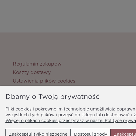
Regulamin zakupów
Koszty dostawy
Ustawienia plików cookies
Zwroty i reklamacje
Dbamy o Twoją prywatność
Metody płatności
Ochrona danych osobowych
Pliki cookies i pokrewne im technologie umożliwiają popraw
Polityka prywatności
wszystkich tych plików i przejść do sklepu lub dostosować uż
Więcej o plikach cookies przeczytasz w naszej Polityce prywa
Zaakceptuj tylko niezbędne
Dostosuj zgody
Zaakceptu