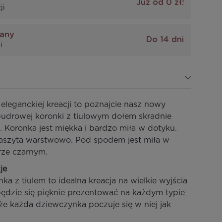
Już od 0 zł!
ji
iany
Do 14 dni
i
 eleganckiej kreacji to poznajcie nasz nowy
pudrowej koronki z tiulowym dołem skradnie
. Koronka jest miękka i bardzo miła w dotyku.
naszyta warstwowo. Pod spodem jest miła w
rze czarnym.
je
 z tiulem to idealna kreacja na wielkie wyjścia
 będzie się pięknie prezentować na każdym typie
 że każda dziewczynka poczuje się w niej jak