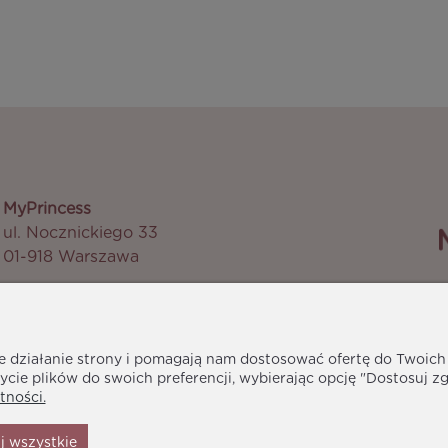
MyPrincess
ul. Nocznickiego 33
01-918 Warszawa
M
biuro@myprincess.pl
ne działanie strony i pomagają nam dostosować ofertę do Twoic
ycie plików do swoich preferencji, wybierając opcję "Dostosuj z
tności.
j wszystkie