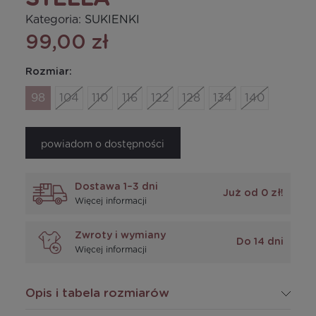
Kategoria:
SUKIENKI
99,00 zł
Rozmiar:
98
104
110
116
122
128
134
140
powiadom o dostępności
Dostawa 1–3 dni
Już od 0 zł!
Więcej informacji
Zwroty i wymiany
Do 14 dni
Więcej informacji
Opis i tabela rozmiarów