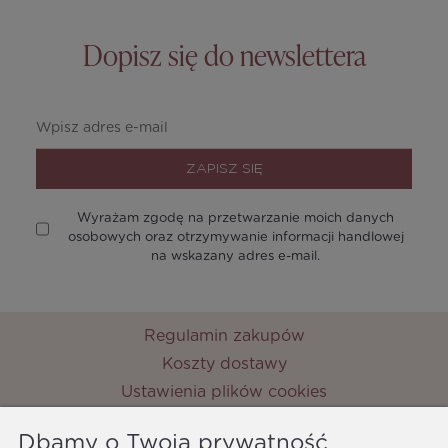
Dopisz się do newslettera
ZAPISZ SIĘ
Wyrażam zgodę na przetwarzanie moich danych
osobowych oraz otrzymywanie informacji handlowej
na wskazany adres e-mail.
Regulamin zakupów
Koszty dostawy
Ustawienia plików cookies
Zwroty i reklamacje
Dbamy o Twoją prywatność