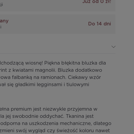
Już od 0 zł!
ji
iany
Do 14 dni
i
dchodzącą wiosnę! Piękna błękitna bluzka dla
rint z kwiatami magnolii. Bluzka dodatkowo
łowa falbanką na ramionach. Ciekawy wzór
ł się gładkimi legginsami i tiulowymi
łna premium jest niezwykle przyjemna w
la jej swobodnie oddychać. Tkanina jest
i odporna na uszkodzenia mechaniczne, dlatego
e zmieni swój wygląd czy świeżość koloru nawet