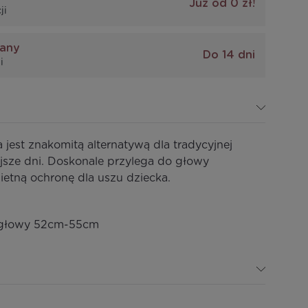
Już od 0 zł!
ji
iany
Do 14 dni
i
jest znakomitą alternatywą dla tradycyjnej
ejsze dni. Doskonale przylega do głowy
ietną ochronę dla uszu dziecka.
 głowy 52cm-55cm