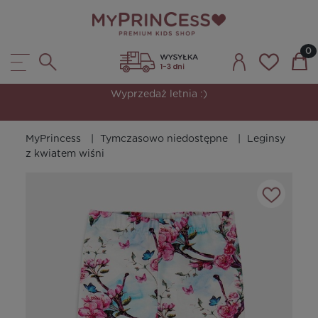
Wyprzedaż letnia :)
MyPrincess
Tymczasowo niedostępne
Leginsy
z kwiatem wiśni