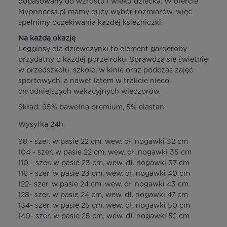
dopasowany do wzrostu i wieku dziecka. W ofercie
Myprincess.pl mamy duży wybór rozmiarów, więc
spełnimy oczekiwania każdej księżniczki.
Na każdą okazję
Legginsy dla dziewczynki to element garderoby
przydatny o każdej porze roku. Sprawdzą się świetnie
w przedszkolu, szkole, w kinie oraz podczas zajęć
sportowych, a nawet latem w trakcie nieco
chłodniejszych wakacyjnych wieczorów.
Skład: 95% bawełna premium, 5% elastan
Wysyłka 24h
98 - szer. w pasie 22 cm, wew. dł. nogawki 32 cm
104 - szer. w pasie 22 cm, wew. dł. nogawki 35 cm
110 - szer. w pasie 23 cm, wew. dł. nogawki 37 cm
116 - szer. w pasie 23 cm, wew. dł. nogawki 40 cm
122- szer. w pasie 24 cm, wew. dł. nogawki 43 cm
128- szer. w pasie 24 cm, wew. dł. nogawki 47 cm
134- szer. w pasie 25 cm, wew. dł. nogawki 50 cm
140- szer. w pasie 25 cm, wew. dł. nogawki 52 cm