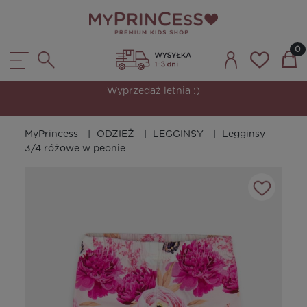
Wyprzedaż letnia :)
MyPrincess
ODZIEŻ
LEGGINSY
Legginsy
3/4 różowe w peonie