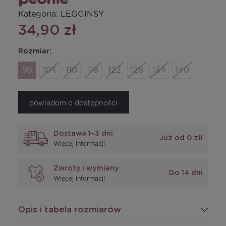
Kategoria:
LEGGINSY
34,90 zł
Rozmiar:
98
104
110
116
122
128
134
140
powiadom o dostępności
Dostawa 1–3 dni
Już od 0 zł!
Więcej informacji
Zwroty i wymiany
Do 14 dni
Więcej informacji
Opis i tabela rozmiarów