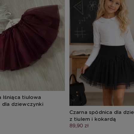
lśniąca tiulowa
 dla dziewczynki
Czarna spódnica dla dzi
z tiulem i kokardą
89,90 zł