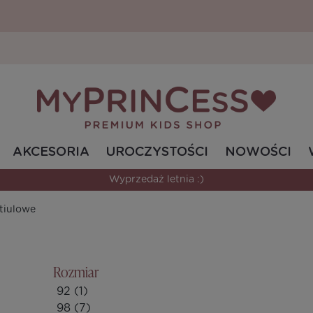
AKCESORIA
UROCZYSTOŚCI
NOWOŚCI
Bestsellerowe modele w świetnych cenach.
 tiulowe
Rozmiar
92
(1)
98
(7)