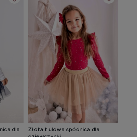
ica dla
Złota tiulowa spódnica dla
dziewczynki