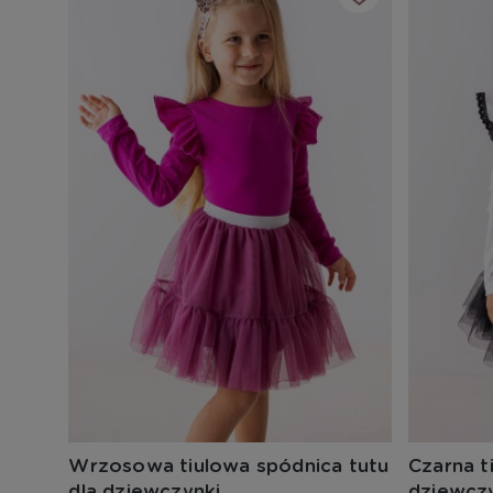
Wrzosowa tiulowa spódnica tutu
Czarna t
dla dziewczynki
dziewcz