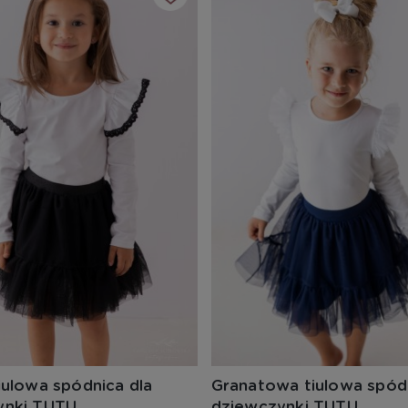
iulowa spódnica dla
Granatowa tiulowa spódn
ynki TUTU
dziewczynki TUTU