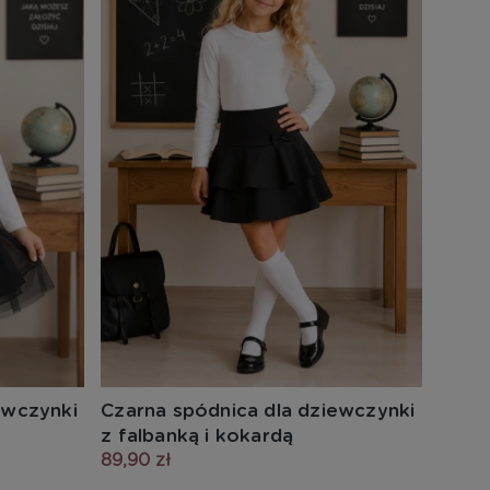
ewczynki
Czarna spódnica dla dziewczynki
z falbanką i kokardą
89,90 zł