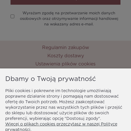
Wyrażam zgodę na przetwarzanie moich danych
osobowych oraz otrzymywanie informacji handlowej
na wskazany adres e-mail.
Regulamin zakupów
Koszty dostawy
Ustawienia plików cookies
Zwroty i reklamacje
Dbamy o Twoją prywatność
Metody płatności
Ochrona danych osobowych
Pliki cookies i pokrewne im technologie umożliwiają
poprawne działanie strony i pomagają nam dostosować
Polityka prywatności
ofertę do Twoich potrzeb. Możesz zaakceptować
MyPrincess
wykorzystanie przez nas wszystkich tych plików i przejść
ul. Nocznickiego 33
do sklepu lub dostosować użycie plików do swoich
01-918 Warszawa
preferencji, wybierając opcję "Dostosuj zgody".
Więcej o plikach cookies przeczytasz w naszej Polityce
biuro@myprincess.pl
prywatności.