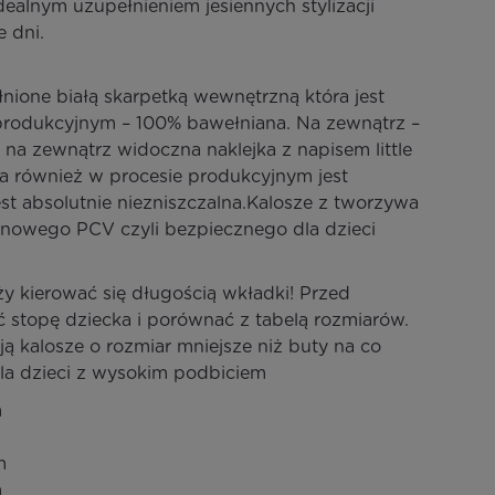
ealnym uzupełnieniem jesiennych stylizacji
 dni.
nione białą skarpetką wewnętrzną która jest
 produkcyjnym – 100% bawełniana. Na zewnątrz –
na zewnątrz widoczna naklejka z napisem little
tóra również w procesie produkcyjnym jest
st absolutnie niezniszczalna.Kalosze z tworzywa
anowego PCV czyli bezpiecznego dla dzieci
ży kierować się długością wkładki! Przed
ć stopę dziecka i porównać z tabelą rozmiarów.
ją kalosze o rozmiar mniejsze niż buty na co
dla dzieci z wysokim podbiciem
m
m
m
m