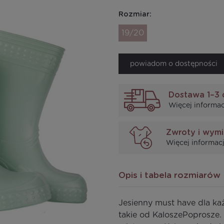
Rozmiar:
19/20
powiadom o dostępności
Dostawa 1–3 
Więcej informac
Zwroty i wym
Więcej informacj
Opis i tabela rozmiarów
Jesienny must have dla każd
takie od KaloszePoprosze. 