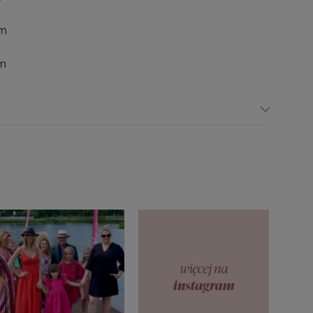
cm
cm