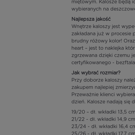
miętowym. Kalosze będą id
wybieranych na deszczowe
Najlepsza jakość
Wnętrze kaloszy jest wypeł
zakładana już w procesie
brudny różowy kolor! Oraz 
heart – jest to naklejka k
zgrzewana dzięki czemu je
certyfikowanego - bezftal
Jak wybrać rozmiar?
Przy doborze kaloszy nale
zakupem najlepiej zmierzy
Przeważnie klienci wybiera
dzień. Kalosze nadają się 
19/20 – dł. wkładki 13,5 c
21/22 - dł. wkładki 14,9 c
23/24 - dł. wkładki 16,4 c
25/26 - dł. wkładki 17,7 c