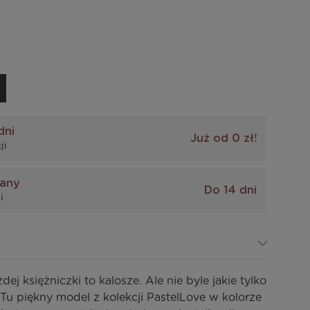
dni
Już od 0 zł!
ji
iany
Do 14 dni
i
ej księżniczki to kalosze. Ale nie byle jakie tylko
Tu piękny model z kolekcji PastelLove w kolorze