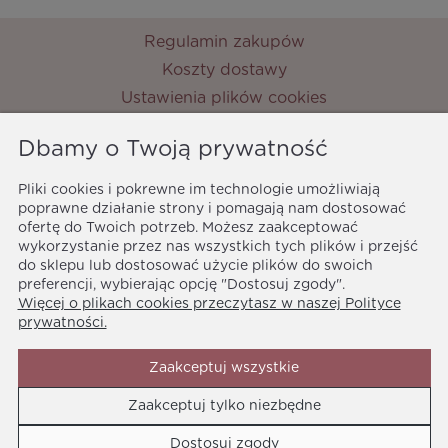
Regulamin zakupów
Koszty dostawy
Ustawienia plików cookies
Zwroty i reklamacje
Dbamy o Twoją prywatność
Metody płatności
Ochrona danych osobowych
Pliki cookies i pokrewne im technologie umożliwiają
Polityka prywatności
poprawne działanie strony i pomagają nam dostosować
ofertę do Twoich potrzeb. Możesz zaakceptować
MyPrincess
wykorzystanie przez nas wszystkich tych plików i przejść
ul. Nocznickiego 33
do sklepu lub dostosować użycie plików do swoich
01-918 Warszawa
preferencji, wybierając opcję "Dostosuj zgody".
Więcej o plikach cookies przeczytasz w naszej Polityce
biuro@myprincess.pl
prywatności.
Zaakceptuj wszystkie
Zaakceptuj tylko niezbędne
Media społecznościowe
Dostosuj zgody