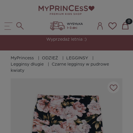
Wyprzedaż letnia :)
MyPrincess
ODZIEŻ
LEGGINSY
Legginsy długie
Czarne legginsy w pudrowe
kwiaty