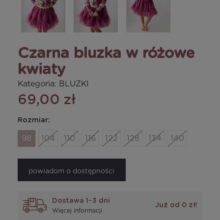
Czarna bluzka w różowe
kwiaty
Kategoria:
BLUZKI
69,00 zł
Rozmiar:
98
104
110
116
122
128
134
140
powiadom o dostępności
Dostawa 1–3 dni
Już od 0 zł!
Więcej informacji