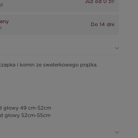
Już od 0 zł!
ji
iany
Do 14 dni
i
czapka i komin ze sweterkowego prążka.
ód głowy 49 cm-52cm
ód głowy 52cm-55cm