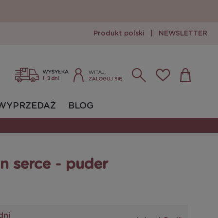
Produkt polski
|
NEWSLETTER
Zarejestruj się
Zaloguj się
WYPRZEDAŻ
BLOG
n serce - puder
dni