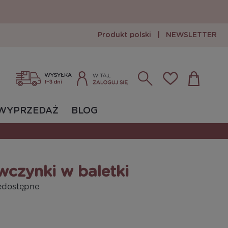
Produkt polski
|
NEWSLETTER
Zarejestruj się
Zaloguj się
WYPRZEDAŻ
BLOG
wczynki w baletki
edostępne