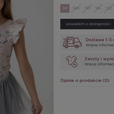
98
104
110
116
122
powiadom o dostępności
Dostawa 1–3 
Więcej informac
Zwroty i wym
Więcej informacj
Opinie o produkcie (0)