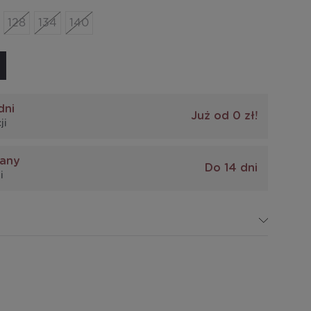
128
134
140
dni
Już od 0 zł!
ji
iany
Do 14 dni
i