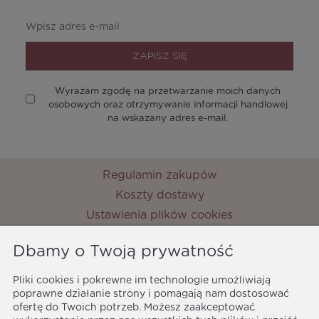
ZAPISZ SIĘ
Wyrażam zgodę na przetwarzanie moich danych
osobowych oraz otrzymywanie informacji handlowej
na wskazany adres e-mail.
Regulamin zakupów
Koszty dostawy
Ustawienia plików cookies
Zwroty i reklamacje
Dbamy o Twoją prywatność
Metody płatności
Ochrona danych osobowych
Pliki cookies i pokrewne im technologie umożliwiają
poprawne działanie strony i pomagają nam dostosować
Polityka prywatności
ofertę do Twoich potrzeb. Możesz zaakceptować
MyPrincess