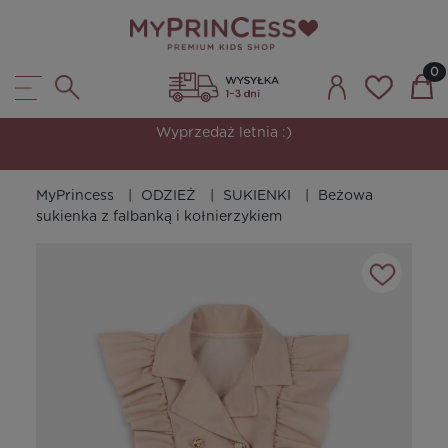
Wyprzedaż letnia :)
MyPrincess
ODZIEŻ
SUKIENKI
Beżowa
sukienka z falbanką i kołnierzykiem