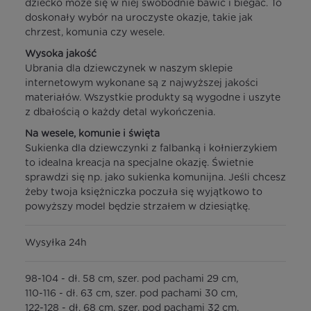
dziecko może się w niej swobodnie bawić i biegać. To
doskonały wybór na uroczyste okazje, takie jak
chrzest, komunia czy wesele.
Wysoka jakość
Ubrania dla dziewczynek w naszym sklepie
internetowym wykonane są z najwyższej jakości
materiałów. Wszystkie produkty są wygodne i uszyte
z dbałością o każdy detal wykończenia.
Na wesele, komunie i święta
Sukienka dla dziewczynki z falbanką i kołnierzykiem
to idealna kreacja na specjalne okazję. Świetnie
sprawdzi się np. jako sukienka komunijna. Jeśli chcesz
żeby twoja księżniczka poczuła się wyjątkowo to
powyższy model będzie strzałem w dziesiątkę.
Wysyłka 24h
98-104 - dł. 58 cm, szer. pod pachami 29 cm,
110-116 - dł. 63 cm, szer. pod pachami 30 cm,
122-128 - dł. 68 cm, szer. pod pachami 32 cm,